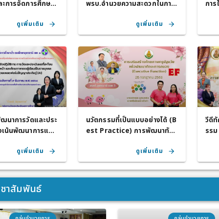
ละการจัดการศึกษา
พรบ.อำนวยความสะดวกในการ
การใ
ให้บริการ ของสำนัก
พิจารณาอนุญาตทางราชการ
เสีย
ดูเพิ่มเติม
ดูเพิ่มเติม
ที่การศึกษา ประจำปี
 พ.ศ. 2569
ัฒนาการวัดและประ
นวัตกรรมที่เป็นแบบอย่างได้ (B
วีดี
มุ่งเน้นพัฒนาการและ
est Practice) การพัฒนาทัก
รรม 
้าตามศักยภาพผู้เรีย
ษะทางสมอง (Executive Fun
ธานี
ดูเพิ่มเติม
ดูเพิ่มเติม
ุคคล
ction : EF) ระดับปฐมวัย ในกา
รป้องกันและแก้ไขปัญหายาเสพ
ติดในสถานศึกษา
ชาสัมพันธ์
กลุ่มอำนวยการ
กลุ่มอำนวยการ