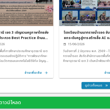
ักงานเขตพื้นที่การศึกษาประถมศึกษา
จังหวัดอุดรธานี
 3
านี เขต 3 เชิญชวนครูภาษาไทยส่ง
โรงเรียนบ้านนาทรายน้ำรอด ขับเ
ประกวด Best Practice ด้านนวัต
ยกระดับครูสู่การสร้างสื่อ AI
การเรียนรู้เพื่อพัฒนาทักษะการอ่
ntent Center มุ่งเป้าความเป
026
15/06/2026
เทคโนโลยีทางการศึกษาและปัญญา
ศึกษา
ื้นที่การศึกษาประถมศึกษาอุดรธานี เขต
วันอังคารที่ 2 มิถุนายน พ.ศ. 2569 – 
ิษฐ์ (AI) ปีการศึกษา 2569
ัดอบรมเชิงปฏิบัติการ “การพัฒนาทักษะ
ทรายน้ำรอด สังกัดสำนักงานเขตพื้นที
ื่อนวัตกรรมและเทคโนโลยีดิจิทัล ปัญญา
ศึกษาอุดรธานี เขต 3 เดินหน้าพัฒนา
ificial Intelligence : AI) สำหรับครูผู้
อย่างไม่หยุดยั้ง โดยนำทีมโดย นางสาว
ีการศึกษา 2569”และการประยุกต์ใช้สื่อ
ดา ผู้อำนวยการโรงเรียน และ นายณฐพงศ
อ่านเพิ่มเติม
อ่าน
EC Content Center ในการจัดการ
อำนวยการโรงเรียน พร้อมด้วยคณะครู
ิบัติที่เป็นเลิศ (Best Practice) เพื่อส่ง
ทางการศึกษา เข้าร่วม "การอบรมเชิงป
นาศักยภาพครูผู้สอนภาษาไทยให้สามารถ
ใช้สื่อในการจัดการเรียนการสอน" ณ ห
ดูข่าวทั้งหมด
วัตกรรม และจัดการเรียนรู้ที่สอดคล้อง
โรงเรียนบ้านนาทรายน้ำรอด การอบรมในครั้งนี้มุ่งเน้น
ยนแปลงของโลกยุคดิจิทัล ตลอดจน
การติดอาวุธทักษะดิจิทัลให้แก่ผู้บริหา
นโลยีปัญญาประดิษฐ์ (AI) มาประยุกต์ใช้
หัวข้อ "การสร้างสื่อด้วยปัญญาประดิษ
/ ดาวน์โหลด
กษะการอ่านและการเขียนของผู้เรียนได้
ประยุกต์ใช้สื่อผ่านระบบคลังสื่อเทคโนโลย
าวมุ่งเน้นให้ครู
การศึกษาขั้นพื้นฐาน (OBEC CONT