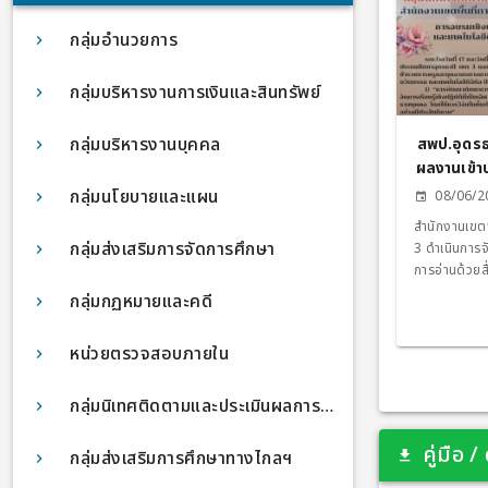
สพป.อด.3 สำน
อุดรธานี เขต
กลุ่มอำนวยการ
กลุ่มบริหารงานการเงินและสินทรัพย์
กลุ่มบริหารงานบุคคล
สพป.อุดรธ
ผลงานเข้า
กรรมการจัด
กลุ่มนโยบายและแผน
08/06/2
าน โดยใช้
สำนักงานเขตพ
ประด
กลุ่มส่งเสริมการจัดการศึกษา
3 ดำเนินการจ
การอ่านด้วยส
ประดิษฐ์ (Art
กลุ่มกฏหมายและคดี
สอนภาษาไทย ป
ผ่านระบบ OB
หน่วยตรวจสอบภายใน
เรียนรู้ สู่การปฏ
เสริมและพัฒ
ออกแบบสื่อ น
กลุ่มนิเทศติดตามและประเมินผลการจัดการศึกษา
กับการเปลี่
สามารถนำเทคโ
คู่มือ 
กลุ่มส่งเสริมการศึกษาทางไกลฯ
ในการพัฒนาทั
อย่างมีประสิทธิภาพ การอบรมดังกล่