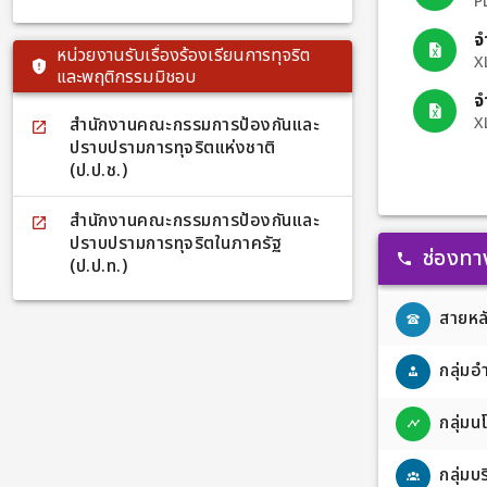
P
ชื่อผู้เข้าร่
ผู้ส่งผลงานเ
จ
หน่วยงานรับเรื่องร้องเรียนการทุจริต
Excel โดยระบ
X
และพฤติกรรมมิชอบ
โรงเรียน ชื่
จ
ใช้ประกอบการ
การศึกษาประถ
X
สำนักงานคณะกรรมการป้องกันและ
สิงหาคม 2569 📌 4. การตัดสินและคัดเลื
ปราบปรามการทุจริตแห่งชาติ
ระดับเขตพื้น
(ป.ป.ช.)
ผลงานในวันที่ 13
รางวัลและเชิ
สำนักงานคณะกรรมการป้องกันและ
เกียรติคุณแก่
ปราบปรามการทุจริตในภาครัฐ
ศึกษา ประจำเดือน กั
ช่องทา
(ป.ป.ท.)
การศึกษาประถ
สอนภาษาไทยแล
สายหล
ประกวดในครั้งน
นวัตกรรมการ
ศึกษาด้วยเท
กลุ่ม
(AI) อันจะเป
ที่ 21 อย่างยั่งยืน สำนักงานเขตพื้นที่
กลุ่ม
ศึกษาอุดรธาน
สถานศึกษาที่
เสมอมา และหวั
กลุ่มบ