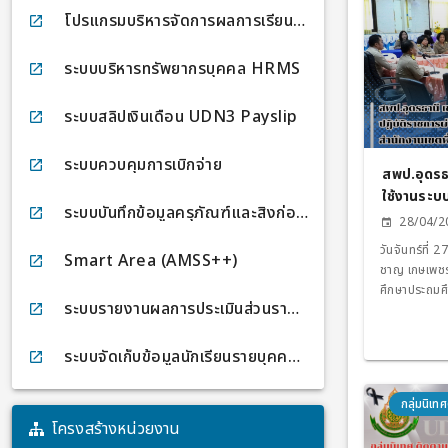
โปรแกรมบริหารจัดการผลการเรียน SCHOOL-MIS
ระบบบริหารทรัพยากรบุคคล HRMS
ระบบสลิปเงินเดือน UDN3 Payslip
ระบบควบคุมการเบิกจ่าย
สพป.อุดรธ
ใช้งานระบบ
ระบบบันทึกข้อมูลครุภัณฑ์และสิ่งก่อสร้าง OBEC-ASSETS
ล็กทรอนิก
28/04/2
นเขตพื้นที
วันจันทร์ที่
Smart Area (AMSS++)
ชาญ เกษเพชร 
ศึกษาประถมศึ
ระบบรายงานผลการประเมินส่วนราชการ KRS
ประชุมชี้แจง
ระบบอิเล็กทร
เขตพื้นที่กา
ระบบจัดเก็บข้อมูลนักเรียนรายบุคคล DMC ปีการศึกษา 2569
นายนพดล แสน
ผอ.สพป.อุดรธ
กลุ่มนิเ
หน่วย คณะศึก
โครงสร้างหน่วยงาน
สพป.อุดรธานี