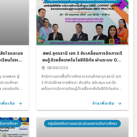
กำลังใจและมอ
สพป.อุดรธานี เขต 3 ขับเคลื่อนการจัดการเรี
เรียนโรงเรีย
ยนรู้ด้วยสื่อเทคโนโลยีดิจิทัล ผ่านระบบ OBE
นดุง ที่เสีย
C Content Center พร้อมส่งเสริมการสร้า
08/06/2026
ม ลูก ๆ อุดร
งนวัตกรรมและคัดเลือกผลงาน Best Pract
 เกษเพชร ผู้
สำนักงานเขตพื้นที่การศึกษาประถมศึกษาอุดรธานี เขต
ice ปีการศึกษา 2569
าประถมศึกษา
3 ดำเนินโครงการพัฒนา ส่งเสริม สนับสนุน และขับ
ล แสนบัณฑิต
เคลื่อนการจัดการเรียนรู้ด้วยสื่อเทคโนโลยีดิจิทัลผ่าน
ย บุคลากรกลุ่ม
ระบบคลังสื่อเทคโนโลยีดิจิทัลระดับการศึกษาขั้นพื้นฐาน
งใจและมอบเงิน
(OBEC Content Center) เพื่อยกระดับคุณภาพการ
เพิ่มเติม
อ่านเพิ่มเติม
ียนบ้านหนองกา
ศึกษา ส่งเสริมการใช้เทคโนโลยีดิจิทัลในการจัดการเรียน
หตุจมน้ำ ซึ่ง
รู้ และสนับสนุนให้ครู บุคลากรทางการศึกษา และสถาน
 1 จำนวน 5,000
ศึกษา สามารถเข้าถึงองค์ความรู้ สื่อการเรียนรู้ และ
จัดการศึกษา
กลุ่มนิเทศติดตามและประเมินผลการจัดการศึกษา
ธานี 3 อิ่มอุ่น”
นวัตกรรมทางการศึกษาที่มีคุณภาพ นำไปประยุกต์ใช้ใน
 อำเภอบ้านดุง
การจัดการเรียนการสอนได้อย่างมีประสิทธิภาพ ทั้งนี้