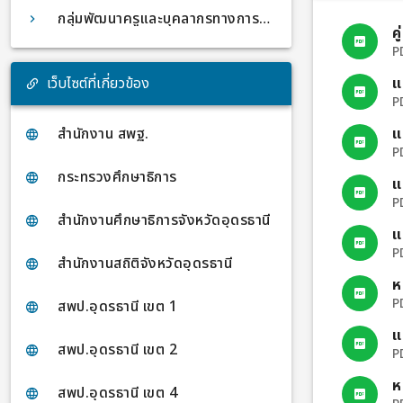
กลุ่มพัฒนาครูและบุคลากรทางการศึกษา
สามารถนำความร
ค
ห้องเรียน ส่
P
สมรรถนะด้า
สนองความแตก
แ
เว็บไซต์ที่เกี่ยวข้อง
เหมาะสม ซึ่งก
P
เรียบร้อยแล้ว เพื่อเป็นการส่งเสริมและต่อยอดองค
ความรู้จากกา
แ
สำนักงาน สพฐ.
พื้นที่การศึ
P
ประกวดผลงานป
กระทรวงศึกษาธิการ
นวัตกรรมการจ
แ
ของผู้เรียน 
P
ประดิษฐ์ (AI
สำนักงานศึกษาธิการจังหวัดอุดรธานี
แ
กลุ่มโรงเรียน
คัดเลือกผลงานตามแ
P
สำนักงานสถิติจังหวัดอุดรธานี
งาน 📌 1. การคัดเลือกผลงานระดับกลุ่มโรงเรียน
ห
ดำเนินการคัด
P
สพป.อุดรธานี เขต 1
เสร็จภายในวันที่ 1
งานระดับเขตพื
แ
ได้รับรางวัล
สพป.อุดรธานี เขต 2
P
คุณภาพ และส
มายังสำนักงา
ห
สพป.อุดรธานี เขต 4
เขต 3 ภายในวันที่